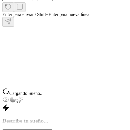
de
Sueños
Enter para enviar / Shift+Enter para nueva línea
Revela
los
arcanos
ocultos
de
tu
subconsciente.
Volver
al
Inicio
Cargando Sueño...
Describe tu sueño...