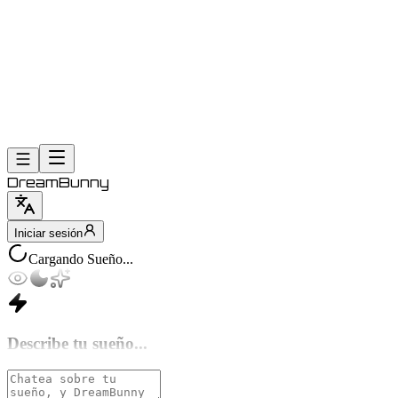
DreamBunny
Iniciar sesión
Cargando Sueño...
Vista de
Calendario
Nuevo
Sueño
Describe tu sueño...
Historial
Tendencias