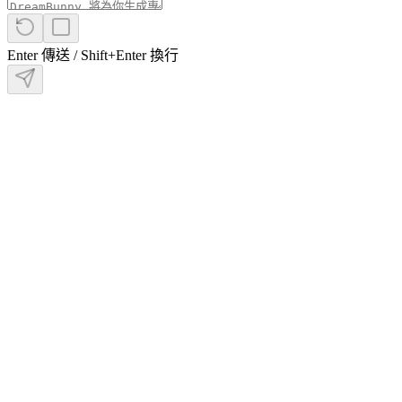
夢
境
歷
Enter 傳送 / Shift+Enter 換行
史
記
錄
夢
境
趨
勢
揭
示
你
潛
意
識