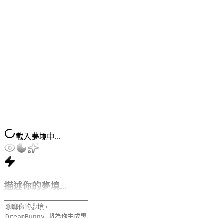
中
隱
藏
的
奧
秘。
返
回
首
頁
載入夢境中...
描述你的夢境...