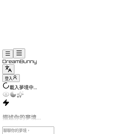
DreamBunny
登入
載入夢境中...
日
曆
視
圖
描述你的夢境...
新
建