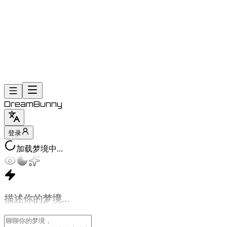
DreamBunny
登录
加载梦境中...
日
历
视
图
描述你的梦境...
新
建
梦