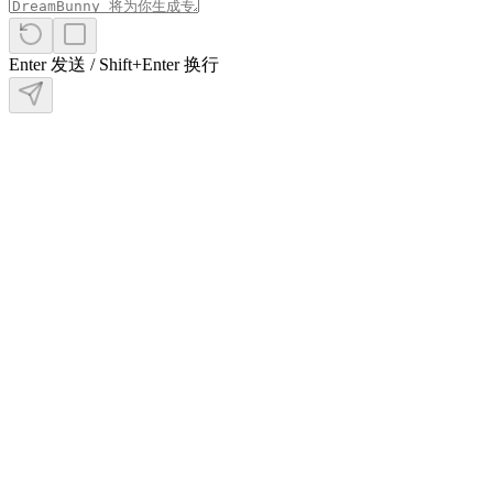
境
历
史
Enter 发送 / Shift+Enter 换行
记
录
梦
境
趋
势
揭
示
你
潜
意
识
中
隐
藏