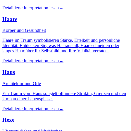
Detaillierte Interpretation lesen
→
Haare
Körper und Gesundheit
Haare im Traum symbolisieren Stärke, Eitelkeit und persönliche
Identität. Entdecken Sie, was Haarausfall, Haareschneiden oder
langes Haar über Ihr Selbstbild und Ihre Vitalität verraten.
Detaillierte Interpretation lesen
→
Haus
Architektur und Orte
Ein Traum vom Haus spiegelt oft innere Struktur, Grenzen und den
Umbau einer Lebensphase.
Detaillierte Interpretation lesen
→
Hexe